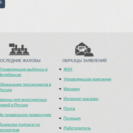
ПОСЛЕДНИЕ ЖАЛОБЫ
ОБРАЗЦЫ ЗАЯВЛЕНИЙ
Отравляющие выбросы в
ЖКХ
Челябинске
Управляющая компания
Обнищание пенсионеров в
Магазин
России
Интернет магазин
Законы для многодетных
семей в России
Почта
Не правильное правосудие
Полиция
Подделка подписи по
Работодатель
экспертизе