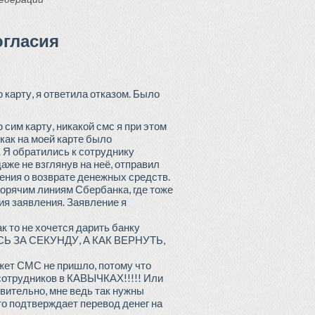
огласия
карту, я ответила отказом. Было
 сим карту, никакой смс я при этом
 как на моей карте было
 Я обратились к сотруднику
же не взглянув на неё, отправил
ления о возврате денежных средств.
 горячим линиям Сбербанка, где тоже
ния заявления. Заявление я
к то не хочется дарить банку
ЛИСЬ ЗА СЕКУНДУ, А КАК ВЕРНУТЬ,
ожет СМС не пришло, потому что
 сотрудников в КАВЫЧКАХ!!!!! Или
твительно, мне ведь так нужны
-то подтверждает перевод денег на