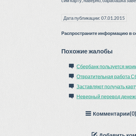
сим карту, наверно, барабашка заве
Дата публикации: 07.01.2015
Распространите информацию в со
Похожие жалобы
Сбербанк пользуется моим
Отвратительная работа С
Заставляют получать кар
Неверный перевод денежн
Комментарии(0
Добавить ко