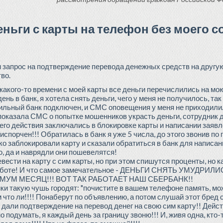
ньги с карты на телефон без моего с
 запрос на подтверждение перевода денежных средств на другую 
во.
 какого-то времени с моей карты все деньги перечислились на мою
нь в банк, я хотела снять деньги, чего у меня не получилось, так
ильный банк подключен, и СМС оповещения у меня не приходили.
оказала СМС о попытке мошенников украсть деньги, сотрудник да
 его действия заключались в блокировке карты и написании заяв
спорчен!!! Обратилась в банк я уже 5 числа, до этого звонив по
ько заблокировали карту и сказали обратиться в банк для написа
ю, да и наврядли они пошевелятся!
ести на карту с сим карты, но при этом спишутся проценты, но ка
их работе! И что самое замечательное - ДЕНЬГИ СНЯТЬ УМУДРИ
МУМ МЕСЯЦ!!! ВОТ ТАК РАБОТАЕТ НАШ СБЕРБАНК!!
ики такую чушь городят: "почистите в вашем телефоне память, м
м что ли!!!! Понаберут по объявлению, а потом слушай этот бред
ы дали подтверждение на перевод денег на свою сим карту!! Дейс
о подумать, я каждый день за границу звоню!!! И, живя одна, кто