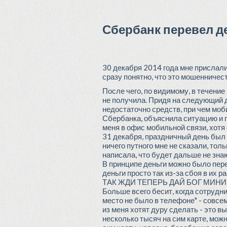
Сбербанк перевел де
30 декабря 2014 года мне прислали
сразу понятно, что это мошенничест
После чего, по видимому, в течение
не получила. Придя на следующий де
недостаточно средств, при чем моб
Сбербанка, объяснила ситуацию и п
меня в офис мобильной связи, хотя
31 декабря, праздничный день был и
ничего путного мне не сказали, тол
написала, что будет дальше не зна
В принципе деньги можно было перев
деньги просто так из-за сбоя в 
ТАК ЖДИ ТЕПЕРЬ ДАЙ БОГ МИНИ
Больше всего бесит, когда сотрудн
место не было в телефоне" - совсе
из меня хотят дуру сделать - это в
несколько тысяч на сим карте, можн