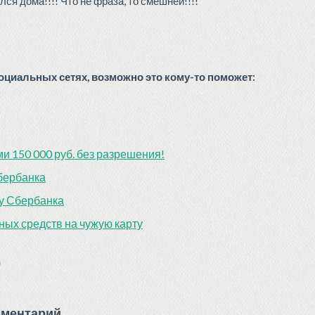
лся дома!!!! Что не фраза, то смешней!!!!
циальных сетях, возможно это кому-то поможет:
и 150 000 руб. без разрешения!
бербанка
ту Сбербанка
ых средств на чужую карту
)
мментарий