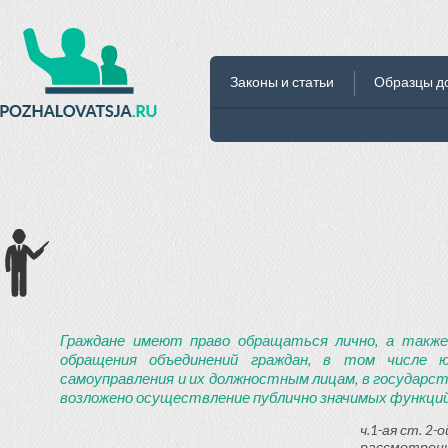
Законы и статьи
Образцы д
Граждане имеют право обращаться лично, а также
обращения объединений граждан, в том числе ю
самоуправления и их должностным лицам, в государст
возложено осуществление публично значимых функций
ч.1-ая ст. 2
рассмотрени