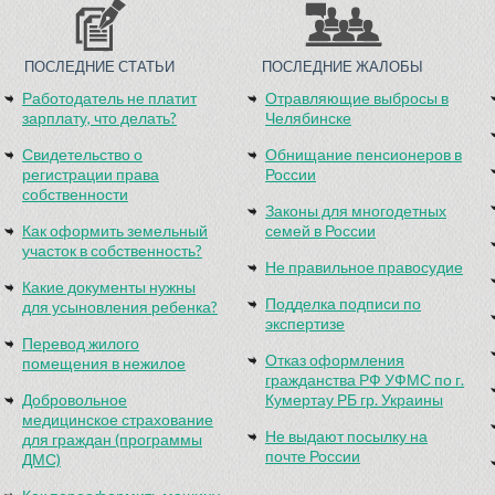
ПОСЛЕДНИЕ СТАТЬИ
ПОСЛЕДНИЕ ЖАЛОБЫ
Работодатель не платит
Отравляющие выбросы в
зарплату, что делать?
Челябинске
Свидетельство о
Обнищание пенсионеров в
регистрации права
России
собственности
Законы для многодетных
Как оформить земельный
семей в России
участок в собственность?
Не правильное правосудие
Какие документы нужны
Подделка подписи по
для усыновления ребенка?
экспертизе
Перевод жилого
Отказ оформления
помещения в нежилое
гражданства РФ УФМС по г.
Добровольное
Кумертау РБ гр. Украины
медицинское страхование
Не выдают посылку на
для граждан (программы
почте России
ДМС)