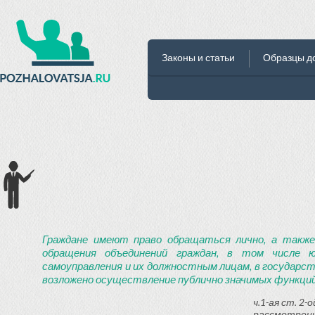
Законы и статьи
Образцы д
Граждане имеют право обращаться лично, а также
обращения объединений граждан, в том числе ю
самоуправления и их должностным лицам, в государст
возложено осуществление публично значимых функций
ч.1-ая ст. 2
рассмотрени