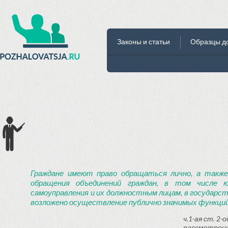
Законы и статьи
Образцы д
Граждане имеют право обращаться лично, а также
обращения объединений граждан, в том числе ю
самоуправления и их должностным лицам, в государст
возложено осуществление публично значимых функций
ч.1-ая ст. 2
рассмотрени