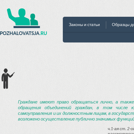
Законы и статьи
Образцы д
Граждане имеют право обращаться лично, а также
обращения объединений граждан, в том числе ю
самоуправления и их должностным лицам, в государст
возложено осуществление публично значимых функций
ч.1-ая ст. 2
рассмотрени