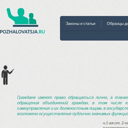
Законы и статьи
Образцы д
Граждане имеют право обращаться лично, а также
обращения объединений граждан, в том числе ю
самоуправления и их должностным лицам, в государст
возложено осуществление публично значимых функций
ч.1-ая ст. 2
рассмотрени