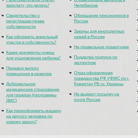
зарплату, что делать?
Челябинске
Свидетельство о
Обнищание пенсионеров в
регистрации права
России
собственности
Законы для многодетных
Как оформить земельный
семей в России
участок в собственность?
Не правильное правосудие
Какие документы нужны
Подделка подписи по
для усыновления ребенка?
экспертизе
Перевод жилого
Отказ оформления
помещения в нежилое
гражданства РФ УФМС по г.
Добровольное
Кумертау РБ гр. Украины
медицинское страхование
Не выдают посылку на
для граждан (программы
почте России
ДМС)
Как переоформить машину
на другого человека по
новому закону?