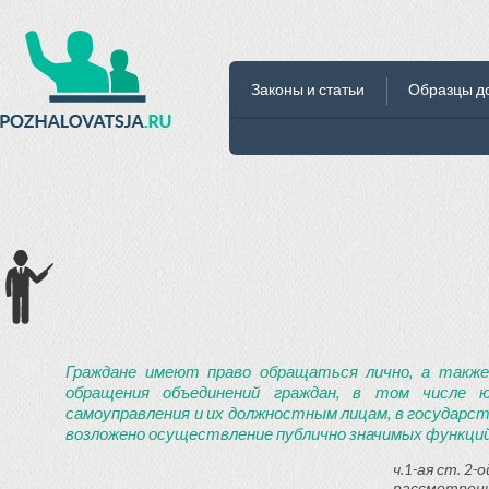
Законы и статьи
Образцы д
Граждане имеют право обращаться лично, а также
обращения объединений граждан, в том числе ю
самоуправления и их должностным лицам, в государст
возложено осуществление публично значимых функций
ч.1-ая ст. 2
рассмотрени