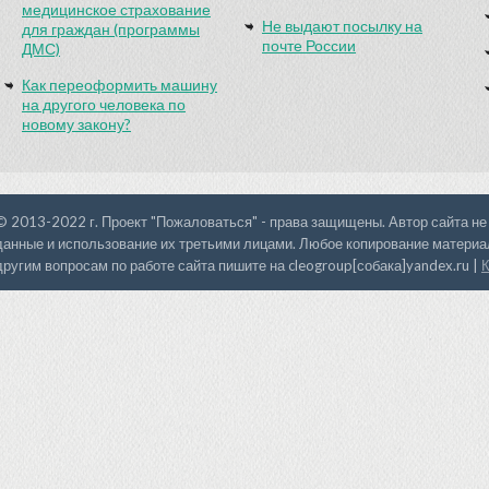
медицинское страхование
Не выдают посылку на
для граждан (программы
почте России
ДМС)
Как переоформить машину
на другого человека по
новому закону?
© 2013-2022 г. Проект "Пожаловаться" - права защищены. Автор сайта не
данные и использование их третьими лицами. Любое копирование материал
другим вопросам по работе сайта пишите на cleogroup[собака]yandex.ru |
К