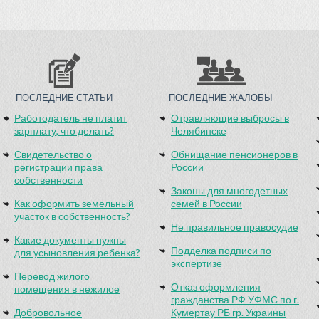
ПОСЛЕДНИЕ СТАТЬИ
ПОСЛЕДНИЕ ЖАЛОБЫ
Работодатель не платит
Отравляющие выбросы в
зарплату, что делать?
Челябинске
Свидетельство о
Обнищание пенсионеров в
регистрации права
России
собственности
Законы для многодетных
Как оформить земельный
семей в России
участок в собственность?
Не правильное правосудие
Какие документы нужны
Подделка подписи по
для усыновления ребенка?
экспертизе
Перевод жилого
Отказ оформления
помещения в нежилое
гражданства РФ УФМС по г.
Добровольное
Кумертау РБ гр. Украины