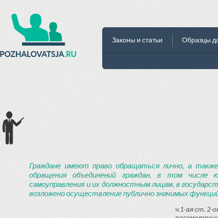
Законы и статьи
Образцы д
Граждане имеют право обращаться лично, а также
обращения объединений граждан, в том числе ю
самоуправления и их должностным лицам, в государст
возложено осуществление публично значимых функций
ч.1-ая ст. 2
рассмотрени