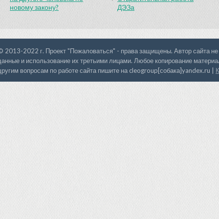
новому закону?
ДЭЗа
© 2013-2022 г. Проект "Пожаловаться" - права защищены. Автор сайта не
данные и использование их третьими лицами. Любое копирование материал
другим вопросам по работе сайта пишите на cleogroup[собака]yandex.ru |
К