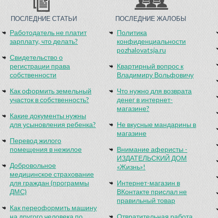
ПОСЛЕДНИЕ СТАТЬИ
ПОСЛЕДНИЕ ЖАЛОБЫ
Работодатель не платит
Политика
зарплату, что делать?
конфиденциальности
pozhalovatsja.ru
Свидетельство о
регистрации права
Квартирный вопрос к
собственности
Владимиру Вольфовичу
Как оформить земельный
Что нужно для возврата
участок в собственность?
денег в интернет-
магазине?
Какие документы нужны
для усыновления ребенка?
Не вкусные мандарины в
магазине
Перевод жилого
помещения в нежилое
Внимание аферисты -
ИЗДАТЕЛЬСКИЙ ДОМ
Добровольное
«Жизнь»!
медицинское страхование
для граждан (программы
Интернет-магазин в
ДМС)
ВКонтакте прислал не
правильный товар
Как переоформить машину
на другого человека по
Отвратительная работа