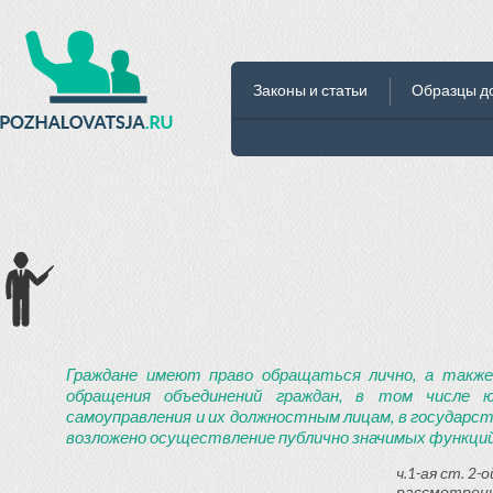
Законы и статьи
Образцы д
Граждане имеют право обращаться лично, а также
обращения объединений граждан, в том числе ю
самоуправления и их должностным лицам, в государст
возложено осуществление публично значимых функций
ч.1-ая ст. 2
рассмотрени