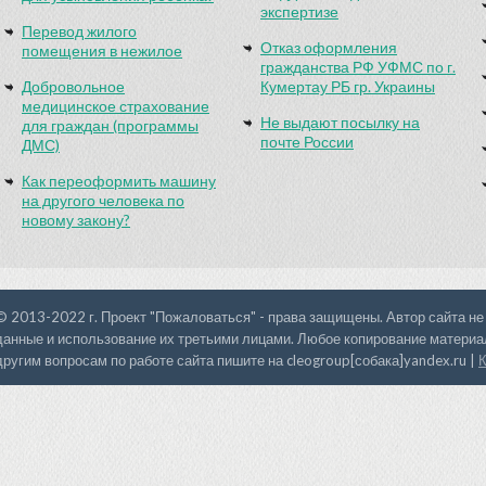
экспертизе
Перевод жилого
Отказ оформления
помещения в нежилое
гражданства РФ УФМС по г.
Добровольное
Кумертау РБ гр. Украины
медицинское страхование
Не выдают посылку на
для граждан (программы
почте России
ДМС)
Как переоформить машину
на другого человека по
новому закону?
© 2013-2022 г. Проект "Пожаловаться" - права защищены. Автор сайта не
данные и использование их третьими лицами. Любое копирование материал
другим вопросам по работе сайта пишите на cleogroup[собака]yandex.ru |
К