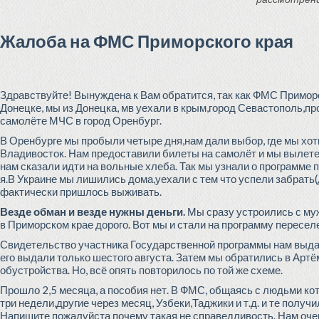
Жалоба на ФМС Приморского края
Здравствуйте! Вынуждена к Вам обратится, так как ФМС Приморск
Донецке, мы из Донецка, мв уехали в крым,город Севастополь,пр
самолёте МЧС в город Оренбург.
В Оренбурге мы пробыли четыре дня,нам дали выбор, где мы хот
Владивосток. Нам предоставили билеты на самолёт и мы вылете
нам сказали идти на вольные хлеба. Так мы узнали о программе 
я.В Украине мы лишились дома,уехали с тем что успели забрать(д
фактически пришлось выживать.
Везде обман и везде нужны деньги.
Мы сразу устроились с муж
в Приморском крае дорого. Вот мы и стали на программу пересел
Свидетельство участника Государственной программы нам выдал
его выдали только шестого августа. Затем мы обратились в Артё
обустройства. Но, всё опять повторилось по той же схеме.
Прошло 2,5 месяца, а пособия нет. В ФМС, общаясь с людьми кот
три недели,другие через месяц, Узбеки,Таджики и т.д. и те полу
Напишите пожалуйста почему такая не справедливость. Нам оче