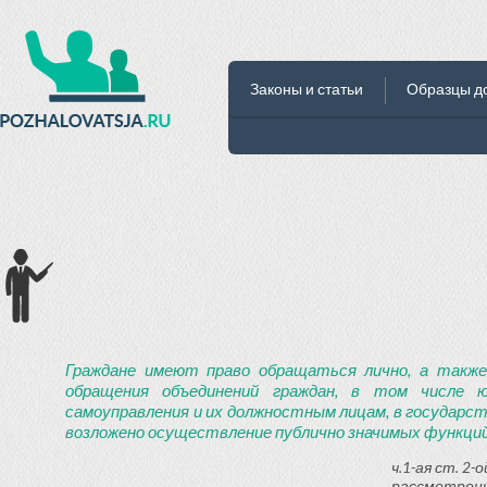
Законы и статьи
Образцы д
Граждане имеют право обращаться лично, а также
обращения объединений граждан, в том числе ю
самоуправления и их должностным лицам, в государст
возложено осуществление публично значимых функций
ч.1-ая ст. 2
рассмотрени