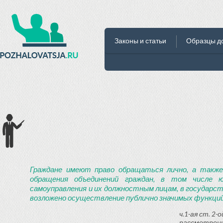
Законы и статьи
Образцы д
Граждане имеют право обращаться лично, а также
обращения объединений граждан, в том числе ю
самоуправления и их должностным лицам, в государст
возложено осуществление публично значимых функций
ч.1-ая ст. 2
рассмотрени