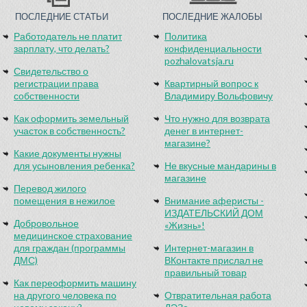
ПОСЛЕДНИЕ СТАТЬИ
ПОСЛЕДНИЕ ЖАЛОБЫ
Работодатель не платит
Политика
зарплату, что делать?
конфиденциальности
pozhalovatsja.ru
Свидетельство о
регистрации права
Квартирный вопрос к
собственности
Владимиру Вольфовичу
Как оформить земельный
Что нужно для возврата
участок в собственность?
денег в интернет-
магазине?
Какие документы нужны
для усыновления ребенка?
Не вкусные мандарины в
магазине
Перевод жилого
помещения в нежилое
Внимание аферисты -
ИЗДАТЕЛЬСКИЙ ДОМ
Добровольное
«Жизнь»!
медицинское страхование
для граждан (программы
Интернет-магазин в
ДМС)
ВКонтакте прислал не
правильный товар
Как переоформить машину
на другого человека по
Отвратительная работа