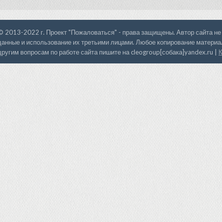
© 2013-2022 г. Проект "Пожаловаться" - права защищены. Автор сайта не
данные и использование их третьими лицами. Любое копирование материал
другим вопросам по работе сайта пишите на cleogroup[собака]yandex.ru |
К