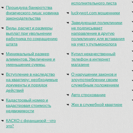
исполнительного листа
Процедура банкротства
физического лица: новинка
luckywot.com мошенники
законодательства
Заведующая поликлиники
Виды, расчет и размеры
не подписывает
выплат при увольнении
направление в другую
работника по сокращению
поликлинику для вставания
штата
на учет у пульмонолога
Минимальный размер
Купил некачественный
алиментов. Увеличение и
телефон в интернет
уменьшение суммы.
магазине
Вступление в наследство
О нарушении законов и
на квартиру: необходимые
злоупотреблении своим
документы и порядок
служебным положением
действий
Авто строхование
Кадастровый номер и
Жкх в служебной квартире
кадастровая стоимость
недвижимости
КАСКО с франшизой - что
это?