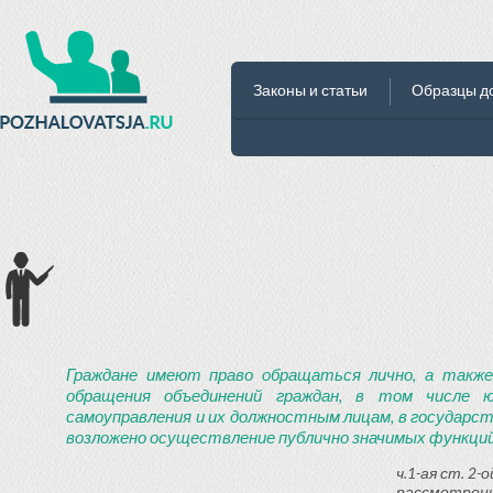
Законы и статьи
Образцы д
Граждане имеют право обращаться лично, а также
обращения объединений граждан, в том числе ю
самоуправления и их должностным лицам, в государст
возложено осуществление публично значимых функций
ч.1-ая ст. 2
рассмотрени