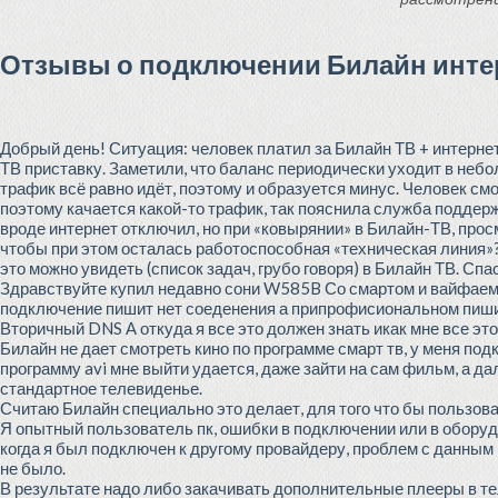
Отзывы о подключении Билайн интер
Добрый день! Ситуация: человек платил за Билайн ТВ + интернет
ТВ приставку. Заметили, что баланс периодически уходит в неболь
трафик всё равно идёт, поэтому и образуется минус. Человек с
поэтому качается какой-то трафик, так пояснила служба поддержк
вроде интернет отключил, но при «ковырянии» в Билайн-ТВ, про
чтобы при этом осталась работоспособная «техническая линия»? 2
это можно увидеть (список задач, грубо говоря) в Билайн ТВ. Спа
Здравствуйте купил недавно сони W585B Со смартом и вайфаем 
подключение пишит нет соеденения а припрофисиональном пиши
Вторичный DNS А откуда я все это должен знать икак мне все э
Билайн не дает смотреть кино по программе смарт тв, у меня под
программу avi мне выйти удается, даже зайти на сам фильм, а д
стандартное телевиденье.
Считаю Билайн специально это делает, для того что бы пользова
Я опытный пользователь пк, ошибки в подключении или в оборуд
когда я был подключен к другому провайдеру, проблем с данным
не было.
В результате надо либо закачивать дополнительные плееры в те