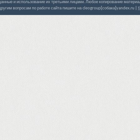
данные и использование их третьими лицами. Любое копирование материал
другим вопросам по работе сайта пишите на cleogroup[собака]yandex.ru |
К