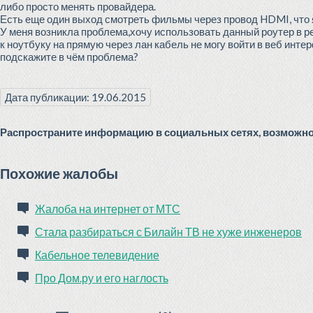
либо просто менять провайдера.
Есть еще один выход смотреть фильмы через провод HDMI, что 
У меня возникла проблема,хочу использовать данный роутер в р
к ноутбуку на прямую через лан кабель не могу войти в веб инт
подскажите в чём проблема?
Дата публикации: 19.06.2015
Распространите информацию в социальных сетях, возможно 
Похожие жалобы
Жалоба на интернет от МТС
Стала разбираться с Билайн ТВ не хуже инженеров
Кабельное телевидение
Про Дом.ру и его наглость