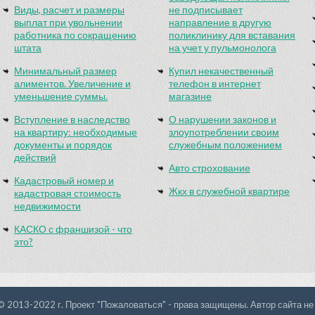
Виды, расчет и размеры
не подписывает
выплат при увольнении
направление в другую
работника по сокращению
поликлинику для вставания
штата
на учет у пульмонолога
Минимальный размер
Купил некачественный
алиментов. Увеличение и
телефон в интернет
уменьшение суммы.
магазине
Вступление в наследство
О нарушении законов и
на квартиру: необходимые
злоупотреблении своим
документы и порядок
служебным положением
действий
Авто строхование
Кадастровый номер и
Жкх в служебной квартире
кадастровая стоимость
недвижимости
КАСКО с франшизой - что
это?
© 2013-2022 г. Проект "Пожаловаться" - права защищены. Автор сайта не