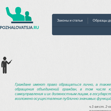
Законы и статьи
Образцы д
Граждане имеют право обращаться лично, а также
обращения объединений граждан, в том числе ю
самоуправления и их должностным лицам, в государст
возложено осуществление публично значимых функций
ч.1-ая ст. 2
рассмотрени