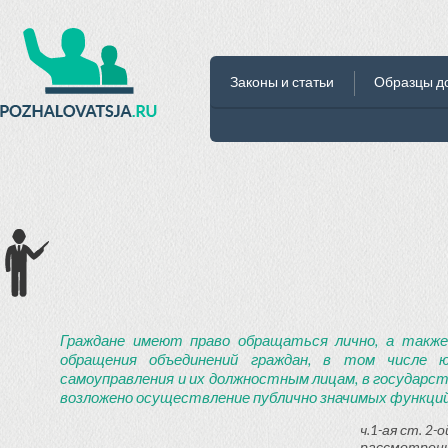
Законы и статьи
Образцы д
Граждане имеют право обращаться лично, а также
обращения объединений граждан, в том числе ю
самоуправления и их должностным лицам, в государст
возложено осуществление публично значимых функций
ч.1-ая ст. 2
рассмотрени