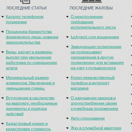
ПОСЛЕДНИЕ СТАТЬИ
ПОСЛЕДНИЕ ЖАЛОБЫ
Каталог телефонов
О неисполнении
поддержки
требования
исполнительного листа
Процедура банкротства
физического лица: новинка
luckywot.com мошенники
законодательства
Заведующая поликлиники
Виды, расчет и размеры
не подписывает
выплат при увольнении
направление в другую
работника по сокращению
поликлинику для вставания
штата
на учет у пульмонолога
Минимальный размер
Купил некачественный
алиментов. Увеличение и
телефон в интернет
уменьшение суммы.
магазине
Вступление в наследство
О нарушении законов и
на квартиру: необходимые
злоупотреблении своим
документы и порядок
служебным положением
действий
Авто строхование
Кадастровый номер и
Жкх в служебной квартире
кадастровая стоимость