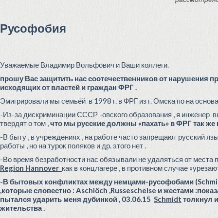
Русофобия
Уважаемые Владимир Вольфович и Ваши
прошу Вас защитить нас соотечественников от нарушения пр
исходящих от властей и граждан ФРГ .
Эмигрировали мы семьёй в 1998 г. в ФРГ из г. Омска по на осн
-Из-за дискриминации СССР -овского образования , я инженер в
твердят о том ,
что мы русские должны «пахать» в ФРГ так ж
-В быту , в учреждениях , на работе часто запрещают русский язы
работы , но на турок поляков и др. этого нет .
-Во время безработности нас обязывали не удаляться от места
Region Hannover
как в концлагере , в противном случае «уреза
-В бытовых конфликтах между немцами-русофобами (Schmidt 
,которые словестно : Aschlöch ,Russescheise
и жестами :
показ
пытался ударить меня дубинкой , 03.06.15
Schmidt
толкнул и
жительства .