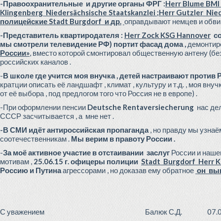
-Правоохранительные и другие органы ФРГ :
Herr Blume BMI 
Klingenberg Niedersächsische Staatskanzlei ;Herr Gutzler Nied
полицейские Stadt Burgdorf
и др.
оправдывают немцев и обвин
-Представитель квартиродателя :
Herr Zock KSG Hannover
со
мы смотрели телевидение РФ) портит фасад дома ,
демонтиро
России»
,
вместо которой смонтировал общественную антену (без 
российских каналов .
-
В школе где учится моя внучка , детей настраивают против
кратции описать её ландшафт , климат , культуру и т.д. , моя вн
от её выбора , под предлогом того что Россия не в европе) .
-При оформлении пенсии
Deutsche Rentaversiecherung
нас дел
СССР засчитывается , а мне нет .
-В СМИ идёт антироссийская пропаганда
, но правду мы узнаё
соотечественникам .
Мы верим в правоту России .
-
За моё активное участие в отстаивании заслуг
России и нашег
мотивам ,
25.06.15 г. офицеры полиции
Stadt Burgdorf Herr K
Россию и Путина
агрессорами , но доказав ему обратное
он вын
С уважением Балюк С.Д. 07.01.