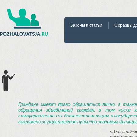
Законы и статьи
Образцы д
Граждане имеют право обращаться лично, а также
обращения объединений граждан, в том числе ю
самоуправления и их должностным лицам, в государст
возложено осуществление публично значимых функций
ч.1-ая ст. 2
рассмотрени