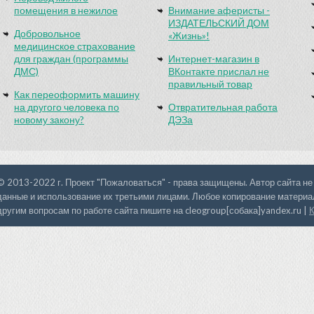
помещения в нежилое
Внимание аферисты -
ИЗДАТЕЛЬСКИЙ ДОМ
Добровольное
«Жизнь»!
медицинское страхование
для граждан (программы
Интернет-магазин в
ДМС)
ВКонтакте прислал не
правильный товар
Как переоформить машину
на другого человека по
Отвратительная работа
новому закону?
ДЭЗа
© 2013-2022 г. Проект "Пожаловаться" - права защищены. Автор сайта не
данные и использование их третьими лицами. Любое копирование материал
другим вопросам по работе сайта пишите на cleogroup[собака]yandex.ru |
К