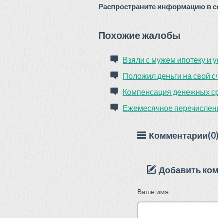
Распространите информацию в со
Похожие жалобы
Взяли с мужем ипотеку и 
Положил деньги на свой сч
Компенсация денежных с
Ежемесячное перечислени
Комментарии(0
Добавить ко
Ваше имя