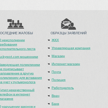
ПОСЛЕДНИЕ ЖАЛОБЫ
ОБРАЗЦЫ ЗАЯВЛЕНИЙ
О неисполнении
ЖКХ
требования
Управляющая компания
исполнительного листа
Магазин
luckywot.com мошенники
Интернет магазин
Заведующая поликлиники
не подписывает
Почта
направление в другую
поликлинику для вставания
Полиция
на учет у пульмонолога
Работодатель
Купил некачественный
телефон в интернет
Врач
магазине
Банк
О нарушении законов и