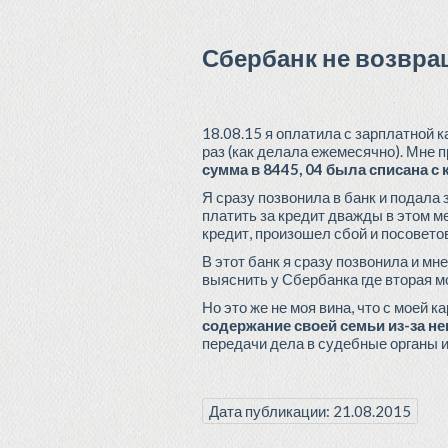
Сбербанк не возвра
18.08.15 я оплатила с зарплатной 
раз (как делала ежемесячно). Мне п
сумма в 8445, 04 была списана с
Я сразу позвонила в банк и подала
платить за кредит дважды в этом ме
кредит, произошел сбой и посоветов
В этот банк я сразу позвонила и мн
выяснить у Сбербанка где вторая м
Но это же не моя вина, что с моей 
содержание своей семьи из-за н
передачи дела в судебные органы 
Дата публикации: 21.08.2015