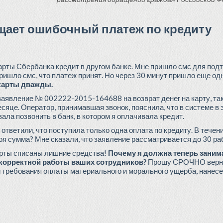
щает ошибочный платеж по кредиту
карты Сбербанка кредит в другом банке. Мне пришло смс для подт
ришло смс, что платеж принят. Но через 30 минут пришло еще одн
 карты дважды.
 заявление № 002222-2015-164688 на возврат денег на карту, та
сяце. Оператор, принимавшая звонок, пояснила, что в системе в 
ала позвонить в банк, в котором я оплачивала кредит.
е ответили, что поступила только одна оплата по кредиту. В тече
оя сумма? Мне сказали, что заявление рассматривается до 30 ра
карты списаны лишние средства!
Почему я должна теперь занима
екорректной работы ваших сотрудников?
Прошу СРОЧНО вернут
и требования оплаты материального и морального ущерба, нанес