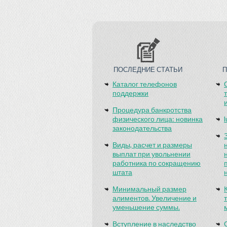
ПОСЛЕДНИЕ СТАТЬИ
Каталог телефонов
поддержки
Процедура банкротства
физического лица: новинка
законодательства
Виды, расчет и размеры
выплат при увольнении
работника по сокращению
штата
Минимальный размер
алиментов. Увеличение и
уменьшение суммы.
Вступление в наследство