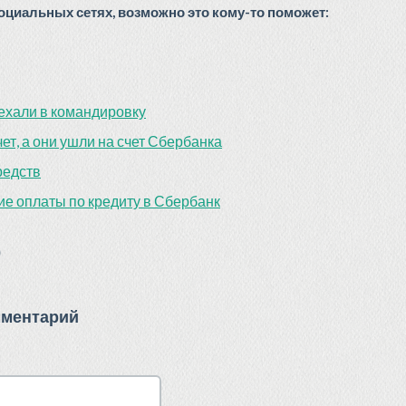
циальных сетях, возможно это кому-то поможет:
уехали в командировку
ет, а они ушли на счет Сбербанка
редств
е оплаты по кредиту в Сбербанк
)
мментарий