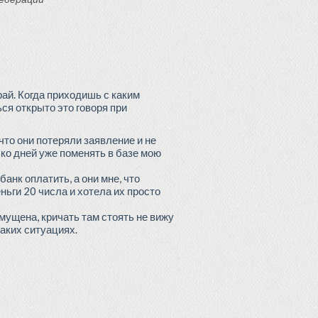
ай. Когда приходишь с каким
ься открыто это говоря при
 что они потеряли заявление и не
ько дней уже поменять в базе мою
нк оплатить, а они мне, что
еньги 20 числа и хотела их просто
змущена, кричать там стоять не вижу
таких ситуациях.