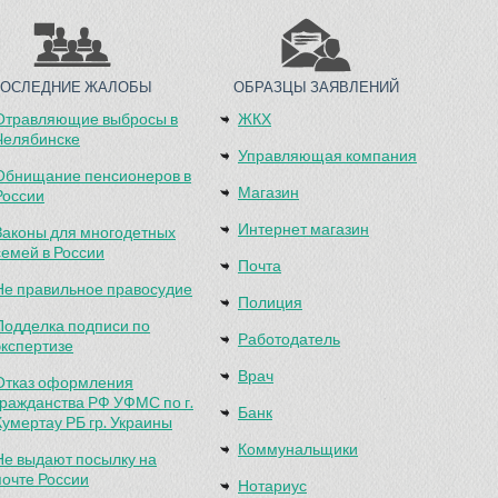
ПОСЛЕДНИЕ ЖАЛОБЫ
ОБРАЗЦЫ ЗАЯВЛЕНИЙ
Отравляющие выбросы в
ЖКХ
Челябинске
Управляющая компания
Обнищание пенсионеров в
Магазин
России
Интернет магазин
Законы для многодетных
семей в России
Почта
Не правильное правосудие
Полиция
Подделка подписи по
Работодатель
экспертизе
Врач
Отказ оформления
гражданства РФ УФМС по г.
Банк
Кумертау РБ гр. Украины
Коммунальщики
Не выдают посылку на
почте России
Нотариус