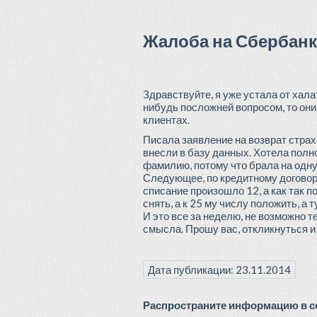
Жалоба на Сбербан
Здравствуйте, я уже устала от хал
нибудь посложней вопросом, то они 
клиентах.
Писала заявление на возврат страхо
внесли в базу данных. Хотела полно
фамилию, потому что брала на одну,
Следующее, по кредитному договору
списание произошло 12, а как так по
снять, а к 25 му числу положить, а 
И это все за неделю, не возможно т
смысла. Прошу вас, откликнуться и 
Дата публикации: 23.11.2014
Распространите информацию в со