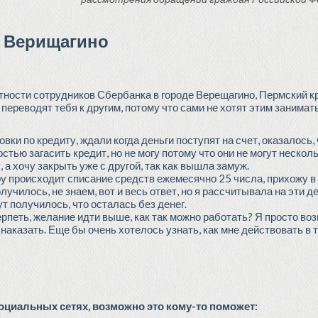
к Верищагино
атности сотрудников Сбербанка в городе Верещагино, Пермский кр
переводят тебя к другим, потому что сами не хотят этим занимат
вки по кредиту, ждали когда деньги поступят на счет, оказалось,
стью загасить кредит, но не могу потому что они не могут нескол
 а хочу закрыть уже с другой, так как вышла замуж.
 происходит списание средств ежемесячно 25 числа, прихожу в ба
лучилось, не знаем, вот и весь ответ, но я рассчитывала на эти д
тут получилось, что осталась без денег.
ерпеть, желание идти выше, как так можно работать? Я просто во
наказать. Еще бы очень хотелось узнать, как мне действовать в 
циальных сетях, возможно это кому-то поможет: