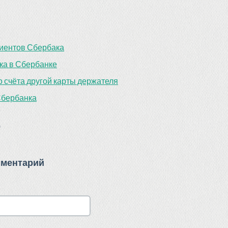
иентов Сбербака
ка в Сбербанке
 счёта другой карты держателя
Сбербанка
)
мментарий