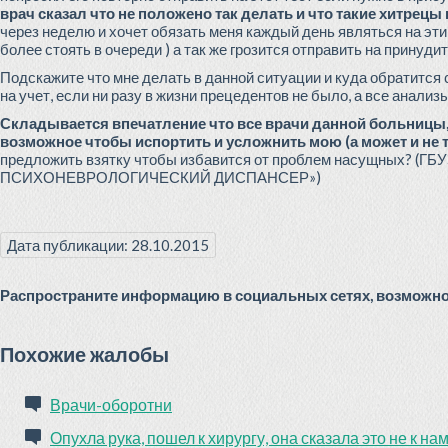
врач сказал что не положено так делать и что такие хитрец
через неделю и хочет обязать меня каждый день являться на эти 
более стоять в очереди ) а так же грозится отправить на принуд
Подскажите что мне делать в данной ситуации и куда обратится
на учет, если ни разу в жизни прецедентов не было, а все анал
Складывается впечатление что все врачи данной больницы, 
возможное чтобы испортить и усложнить мою (а может и не 
предложить взятку чтобы избавится от проблем насущных
ПСИХОНЕВРОЛОГИЧЕСКИЙ ДИСПАНСЕР»)
Дата публикации: 28.10.2015
Распространите информацию в социальных сетях, возможно 
Похожие жалобы
Врачи-оборотни
Опухла рука, пошел к хирургу, она сказала это не к на