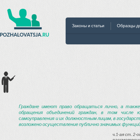
Законы и статьи
Образцы д
Граждане имеют право обращаться лично, а также
обращения объединений граждан, в том числе ю
самоуправления и их должностным лицам, в государст
возложено осуществление публично значимых функций
ч.1-ая ст. 2
рассмотрени