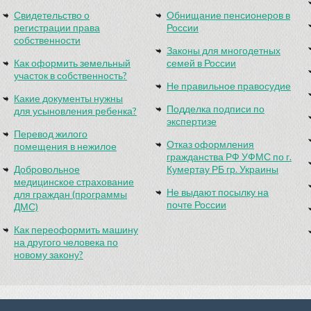
Свидетельство о
Обнищание пенсионеров в
регистрации права
России
собственности
Законы для многодетных
Как оформить земельный
семей в России
участок в собственность?
Не правильное правосудие
Какие документы нужны
Подделка подписи по
для усыновления ребенка?
экспертизе
Перевод жилого
Отказ оформления
помещения в нежилое
гражданства РФ УФМС по г.
Добровольное
Кумертау РБ гр. Украины
медицинское страхование
Не выдают посылку на
для граждан (программы
почте России
ДМС)
Как переоформить машину
на другого человека по
новому закону?