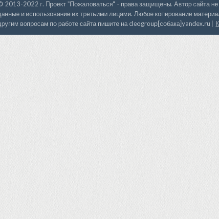
© 2013-2022 г. Проект "Пожаловаться" - права защищены. Автор сайта не
данные и использование их третьими лицами. Любое копирование материал
другим вопросам по работе сайта пишите на cleogroup[собака]yandex.ru |
К