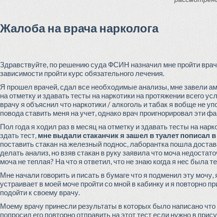
Жалоба на врача нарколога
Здравствуйте, по решению суда ФСИН назначил мне пройти врача
зависимости пройти курс обязательного лечения.
Я прошел врачей, сдал все необходимые анализы, мне завели ам
на отметку и здавать тесты на наркотики на протяжении всего у
врачу я объяснил что наркотики / алкоголь и табак я вобще не у
повода ставить меня на учет, однако врач проигнорировал эти ф
Пол года я ходил раз в месяц на отметку и здавать тесты на нар
здать тест,
мне выдали стаканчик я зашел в туалет пописал в
поставить стакан на железный поднос, лаборантка пошла достава
делать анализ, но взяв стакан в руку заявила что моча недостат
моча не теплая? На что я ответил, что не знаю когда я нес была т
Мне начали говорить и писать в бумаге что я подменил эту мочу, 
устраивает в моей моче пройти со мной в кабинку и я повторно пр
подойти к своему врачу.
Моему врачу принесли результаты в которых было написано что
попросил его повторно отправить на этот тест если нужно в прис