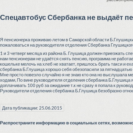
Спецавтобус Сбербанка не выдаёт п
Я пенсионерка проживаю летом в Самарской области Б.Глушицкий
пожаловаться на руководителя отделения Cбербанка Глушицког
1 и 3 четверг месяца из района Б. Глушица должен приезжать сп
нам пенсионерам не удаётся снять пенсию, программа не работае
кошельке мелочь на хлеб не хватает, пришлось брать такси и е
сбербанка Б.Глушица хорошо себя обезопасили за пятнадцатью 
Мне просто повезло случайно я не знаю кто она но выслушала м
ходами, По вине руководителя отделения сбербанка Б.Глушица 
доплачивать 100 руб за ожидание т.к не сразу я попала к руково
Руководители отделения сбербанка Б.Глушица безобразно относ
Дата публикации: 25.06.2015
Распространите информацию в социальных сетях, возможно 