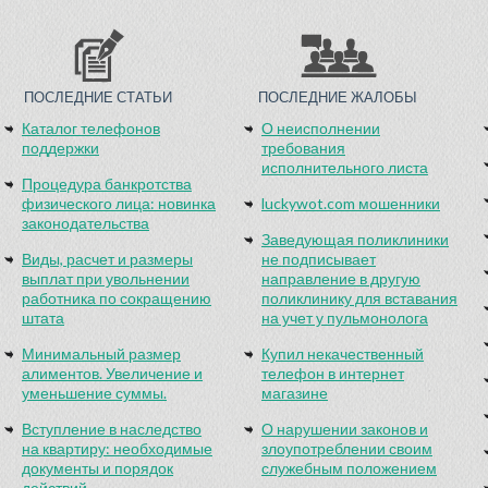
ПОСЛЕДНИЕ СТАТЬИ
ПОСЛЕДНИЕ ЖАЛОБЫ
Каталог телефонов
О неисполнении
поддержки
требования
исполнительного листа
Процедура банкротства
физического лица: новинка
luckywot.com мошенники
законодательства
Заведующая поликлиники
Виды, расчет и размеры
не подписывает
выплат при увольнении
направление в другую
работника по сокращению
поликлинику для вставания
штата
на учет у пульмонолога
Минимальный размер
Купил некачественный
алиментов. Увеличение и
телефон в интернет
уменьшение суммы.
магазине
Вступление в наследство
О нарушении законов и
на квартиру: необходимые
злоупотреблении своим
документы и порядок
служебным положением
действий