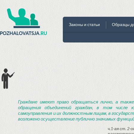
Законы и статьи
Образцы д
Граждане имеют право обращаться лично, а также
обращения объединений граждан, в том числе ю
самоуправления и их должностным лицам, в государст
возложено осуществление публично значимых функций
ч.1-ая ст. 2
рассмотрени