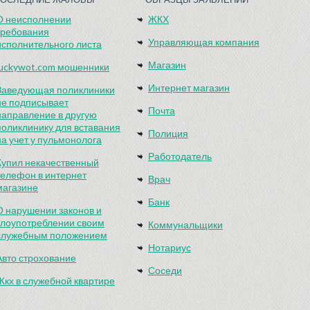
О неисполнении
ЖКХ
требования
Управляющая компания
исполнительного листа
Магазин
luckywot.com мошенники
Интернет магазин
Заведующая поликлиники
не подписывает
Почта
направление в другую
поликлинику для вставания
Полиция
на учет у пульмонолога
Работодатель
Купил некачественный
телефон в интернет
Врач
магазине
Банк
О нарушении законов и
злоупотреблении своим
Коммунальщики
служебным положением
Нотариус
Авто строхование
Соседи
Жкх в служебной квартире