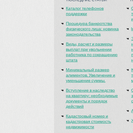
Каталог телефонов
поддержки
Процедура банкротства
физического лица: новинка
законодательства
Виды, расчет и размеры
выплат при увольнении
работника по сокращению
штата
Минимальный размер
алиментов. Увеличение и
уменьшение суммы.
Вступление в наследство
на квартиру: необходимые
документы и порядок
действий
Кадастровый номер и
кадастровая стоимость
недвижимости