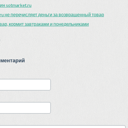
ин sotmarket.ru
.ru не перечисляет деньги за возвращенный товар
вар, кормит завтраками и понедельниками
)
мментарий