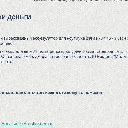
ои деньги
тии бракованный аккумулятор для ноутбука (заказ 7747973), все 
вращают.
иты выслала еще 21 октября, каждый день кормят обещаниями, что
Спрашиваю менеджера по контролю качества (!) Богдана "Мне что 
ышать".
циальных сетях, возможно это кому-то поможет:
магазине td-collection.ru