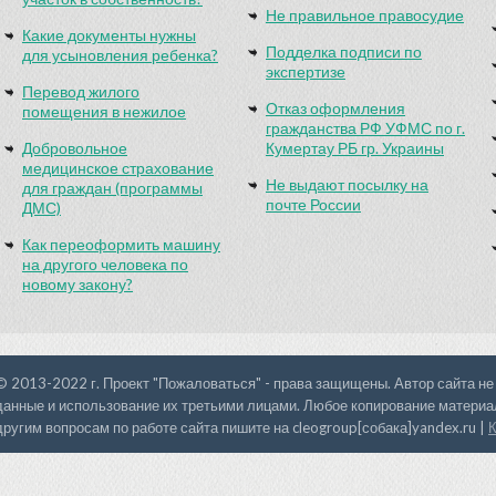
Не правильное правосудие
Какие документы нужны
Подделка подписи по
для усыновления ребенка?
экспертизе
Перевод жилого
Отказ оформления
помещения в нежилое
гражданства РФ УФМС по г.
Добровольное
Кумертау РБ гр. Украины
медицинское страхование
Не выдают посылку на
для граждан (программы
почте России
ДМС)
Как переоформить машину
на другого человека по
новому закону?
© 2013-2022 г. Проект "Пожаловаться" - права защищены. Автор сайта не
данные и использование их третьими лицами. Любое копирование материал
другим вопросам по работе сайта пишите на cleogroup[собака]yandex.ru |
К