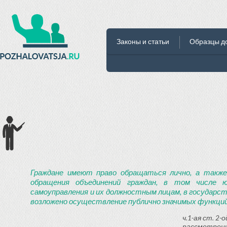
Законы и статьи
Образцы д
Граждане имеют право обращаться лично, а также
обращения объединений граждан, в том числе ю
самоуправления и их должностным лицам, в государст
возложено осуществление публично значимых функций
ч.1-ая ст. 2
рассмотрени