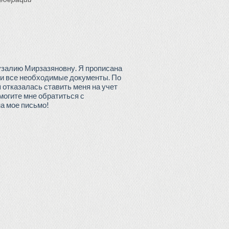
узалию Мирзазяновну. Я прописана
, и все необходимые документы. По
 отказалась ставить меня на учет
могите мне обратиться с
а мое письмо!