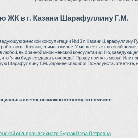
ю ЖК в г. Казани Шарафуллину Г.М.
аведующую женской консультации №13 г. Казани Шарафуллину Г
 работаю в г.Казани, снимаю жилье. У меня есть страховой полис
т в любой, выбранной мной женской консультации. Но, заведующая
 что "я им буду создавать очередь". Прошу принять меры! Или по
ю Шарафуллину Г.М. Заранее спасибо! Пожалуйста, ответьте, н
циальных сетях, возможно это кому-то поможет:
нской обл. врач психиатр Бурзак Вера Петровна