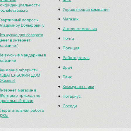
конфиденциальности
Управляющая компания
pozhalovatsja.ru
Магазин
Квартирный вопрос к
Владимиру Вольфовичу
Интернет магазин
Что нужно для возврата
Почта
денег в интернет-
магазине?
Полиция
Не вкусные мандарины в
Работодатель
магазине
Врач
Внимание аферисты -
ИЗДАТЕЛЬСКИЙ ДОМ
Банк
«Жизнь»!
Коммунальщики
Интернет-магазин в
ВКонтакте прислал не
Нотариус
правильный товар
Соседи
Отвратительная работа
ДЭЗа