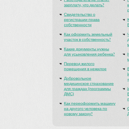
зарплату, что делать?
Свидетельство о
регистрации права
собственности
Как оформить земельный
участок в собственность?
Какие документы нужны
для усыновления ребенка?
Перевод жилого
помещения в нежилое
Добровольное
медицинское страхование
для граждан (программы
ДМС)
Как переоформить машину
на другого человека по
новому закону?