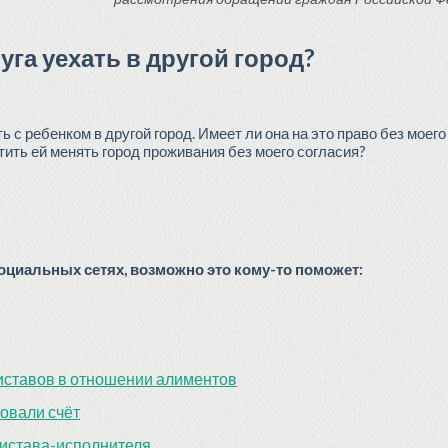
уга уехать в другой город?
 с ребенком в другой город. Имеет ли она на это право без моего
тить ей менять город проживания без моего согласия?
циальных сетях, возможно это кому-то поможет:
иставов в отношении алиментов
овали счёт
ристава-исполнителя