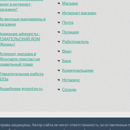
Магазин
денег в интернет-
магазине?
Интернет магазин
Не вкусные мандарины в
Почта
магазине
Полиция
Внимание аферисты -
ИЗДАТЕЛЬСКИЙ ДОМ
Работодатель
«Жизнь»!
Врач
Интернет-магазин в
ВКонтакте прислал не
Банк
правильный товар
Коммунальщики
Отвратительная работа
ДЭЗа
Нотариус
Мошейники gnomtop.ru
Соседи
 права защищены. Автор сайта не несет ответственность за оставленные