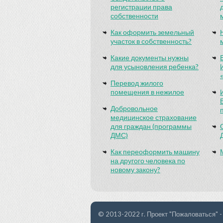
регистрации права
собственности
Как оформить земельный
участок в собственность?
Какие документы нужны
для усыновления ребенка?
Перевод жилого
помещения в нежилое
Добровольное
медицинское страхование
для граждан (программы
ДМС)
Как переоформить машину
на другого человека по
новому закону?
© 2013-2022 г. Проект "Пожаловаться" -