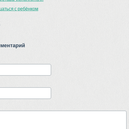
щаться с ребёнком
)
мментарий