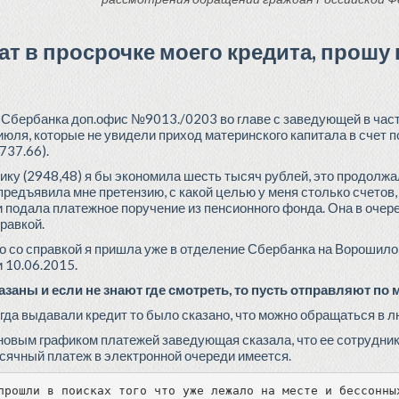
ат в просрочке моего кредита, прошу
 Сбербанка доп.офис №9013./0203 во главе с заведующей в част
июля, которые не увидели приход материнского капитала в счет п
737.66).
ику (2948,48) я бы экономила шесть тысяч рублей, это продолжа
предъявила мне претензию, с какой целью у меня столько счетов, х
 подала платежное поручение из пенсионного фонда. Она в очеред
равкой.
о со справкой я пришла уже в отделение Сбербанка на Ворошилов
и 10.06.2015.
заны и если не знают где смотреть, то пусть отправляют по 
огда выдавали кредит то было сказано, что можно обращаться в 
новым графиком платежей заведующая сказала, что ее сотрудники
сячный платеж в электронной очереди имеется.
прошли в поисках того что уже лежало на месте и бессонны