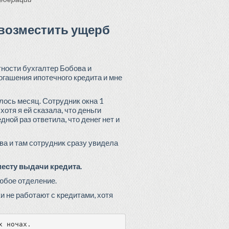
 возместить ущерб
ности бухгалтер Бобова и
огашения ипотечного кредита и мне
лось месяц. Сотрудник окна 1
отя я ей сказала, что деньги
ной раз ответила, что денег нет и
а и там сотрудник сразу увидела
месту выдачи кредита.
любое отделение.
 не работают с кредитами, хотя
х ночах.