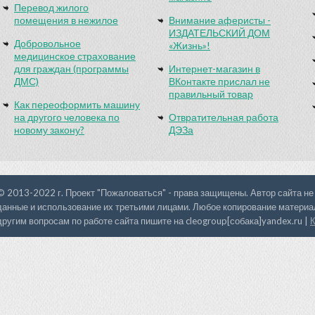
Перевод жилого
помещения в нежилое
Внимание аферисты -
ИЗДАТЕЛЬСКИЙ ДОМ
Добровольное
«Жизнь»!
медицинское страхование
для граждан (программы
Интернет-магазин в
ДМС)
ВКонтакте прислал не
правильный товар
Как переоформить машину
на другого человека по
Отвратительная работа
новому закону?
ДЭЗа
© 2013-2022 г. Проект "Пожаловаться" - права защищены. Автор сайта не
данные и использование их третьими лицами. Любое копирование материал
другим вопросам по работе сайта пишите на cleogroup[собака]yandex.ru |
К