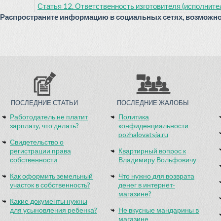
Статья 12. Ответственность изготовителя (исполните
Распространите информацию в социальных сетях, возможно 
ПОСЛЕДНИЕ СТАТЬИ
ПОСЛЕДНИЕ ЖАЛОБЫ
Работодатель не платит
Политика
зарплату, что делать?
конфиденциальности
pozhalovatsja.ru
Свидетельство о
регистрации права
Квартирный вопрос к
собственности
Владимиру Вольфовичу
Как оформить земельный
Что нужно для возврата
участок в собственность?
денег в интернет-
магазине?
Какие документы нужны
для усыновления ребенка?
Не вкусные мандарины в
магазине