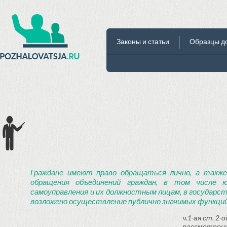
Законы и статьи
Образцы д
Граждане имеют право обращаться лично, а также
обращения объединений граждан, в том числе ю
самоуправления и их должностным лицам, в государст
возложено осуществление публично значимых функций
ч.1-ая ст. 2
рассмотрени