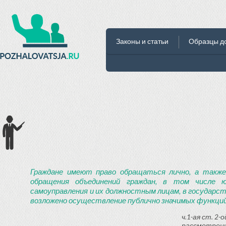
Законы и статьи
Образцы д
Граждане имеют право обращаться лично, а также
обращения объединений граждан, в том числе ю
самоуправления и их должностным лицам, в государст
возложено осуществление публично значимых функций
ч.1-ая ст. 2
рассмотрени