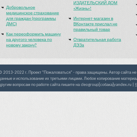
ИЗДАТЕЛЬСКИЙ ДОМ
Добровольное
«Жизнь»!
медицинское страхование
для граждан (программы
Интернет-магазин в
ДМС)
ВКонтакте прислал не
правильный товар
Как переоформить машину
на другого человека по
Отвратительная работа
новому закону?
ДЭЗа
© 2013-2022 г. Проект "Пожаловаться" - права защищены. Автор сайта не
данные и использование их третьими лицами. Любое копирование материал
другим вопросам по работе сайта пишите на cleogroup[собака]yandex.ru |
К