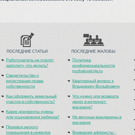
ПОСЛЕДНИЕ СТАТЬИ
ПОСЛЕДНИЕ ЖАЛОБЫ
Работодатель не платит
Политика
зарплату, что делать?
конфиденциальности
pozhalovatsja.ru
Свидетельство о
регистрации права
Квартирный вопрос к
собственности
Владимиру Вольфовичу
Как оформить земельный
Что нужно для возврата
участок в собственность?
денег в интернет-
магазине?
Какие документы нужны
для усыновления ребенка?
Не вкусные мандарины в
магазине
Перевод жилого
помещения в нежилое
Внимание аферисты -