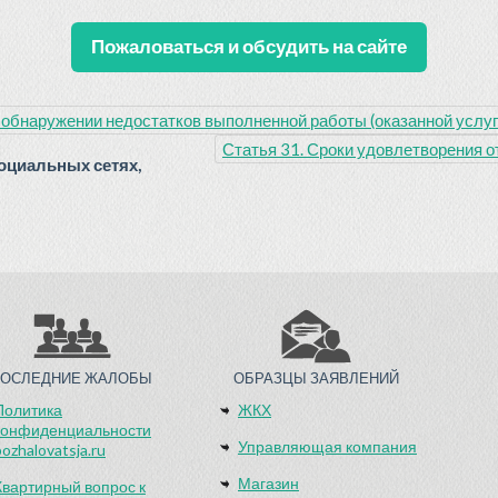
Пожаловаться и обсудить на сайте
 обнаружении недостатков выполненной работы (оказанной услуг
Статья 31. Сроки удовлетворения 
оциальных сетях,
ПОСЛЕДНИЕ ЖАЛОБЫ
ОБРАЗЦЫ ЗАЯВЛЕНИЙ
Политика
ЖКХ
конфиденциальности
Управляющая компания
pozhalovatsja.ru
Магазин
Квартирный вопрос к