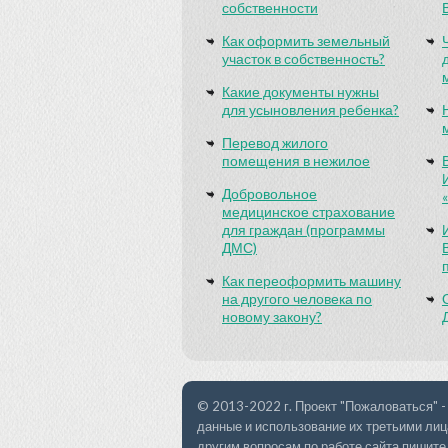
собственности
Как оформить земельный
участок в собственность?
Какие документы нужны
для усыновления ребенка?
Перевод жилого
помещения в нежилое
Добровольное
медицинское страхование
для граждан (программы
ДМС)
Как переоформить машину
на другого человека по
новому закону?
© 2013-2022 г. Проект "Пожаловаться" -
данные и использование их третьими лиц
другим вопросам по работе сайта пишите 