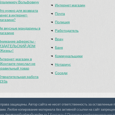
Владимиру Вольфовичу
Интернет магазин
Что нужно для возврата
Почта
денег в интернет-
магазине?
Полиция
Не вкусные мандарины в
Работодатель
магазине
Врач
Внимание аферисты -
ИЗДАТЕЛЬСКИЙ ДОМ
Банк
«Жизнь»!
Коммунальщики
Интернет-магазин в
ВКонтакте прислал не
Нотариус
правильный товар
Соседи
Отвратительная работа
ДЭЗа
 права защищены. Автор сайта не несет ответственность за оставленные
ами. Любое копирование материала без активной ссылки на сайт запреще
на cleogroup[собака]yandex.ru |
Контакты
|
Политика конфиденциальност