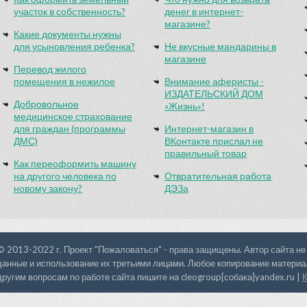
участок в собственность?
денег в интернет-
магазине?
Какие документы нужны
для усыновления ребенка?
Не вкусные мандарины в
магазине
Перевод жилого
помещения в нежилое
Внимание аферисты -
ИЗДАТЕЛЬСКИЙ ДОМ
Добровольное
«Жизнь»!
медицинское страхование
для граждан (программы
Интернет-магазин в
ДМС)
ВКонтакте прислал не
правильный товар
Как переоформить машину
на другого человека по
Отвратительная работа
новому закону?
ДЭЗа
© 2013-2022 г. Проект "Пожаловаться" - права защищены. Автор сайта не
данные и использование их третьими лицами. Любое копирование материал
другим вопросам по работе сайта пишите на cleogroup[собака]yandex.ru |
К