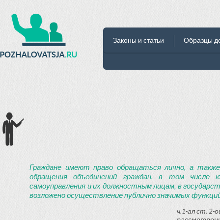
Законы и статьи
Образцы д
Граждане имеют право обращаться лично, а также
обращения объединений граждан, в том числе ю
самоуправления и их должностным лицам, в государст
возложено осуществление публично значимых функций
ч.1-ая ст. 2
рассмотрени