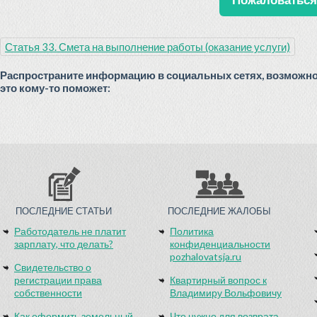
Статья 33. Смета на выполнение работы (оказание услуги)
Распространите информацию в социальных сетях, возможн
это кому-то поможет:
ПОСЛЕДНИЕ СТАТЬИ
ПОСЛЕДНИЕ ЖАЛОБЫ
Работодатель не платит
Политика
зарплату, что делать?
конфиденциальности
pozhalovatsja.ru
Свидетельство о
регистрации права
Квартирный вопрос к
собственности
Владимиру Вольфовичу
Как оформить земельный
Что нужно для возврата