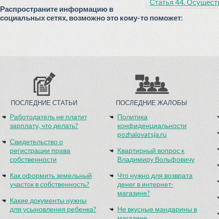
Статья 44. Осущест
Распространите информацию в
социальных сетях, возможно это кому-то поможет:
ПОСЛЕДНИЕ СТАТЬИ
ПОСЛЕДНИЕ ЖАЛОБЫ
Работодатель не платит
Политика
зарплату, что делать?
конфиденциальности
pozhalovatsja.ru
Свидетельство о
регистрации права
Квартирный вопрос к
собственности
Владимиру Вольфовичу
Как оформить земельный
Что нужно для возврата
участок в собственность?
денег в интернет-
магазине?
Какие документы нужны
для усыновления ребенка?
Не вкусные мандарины в
магазине