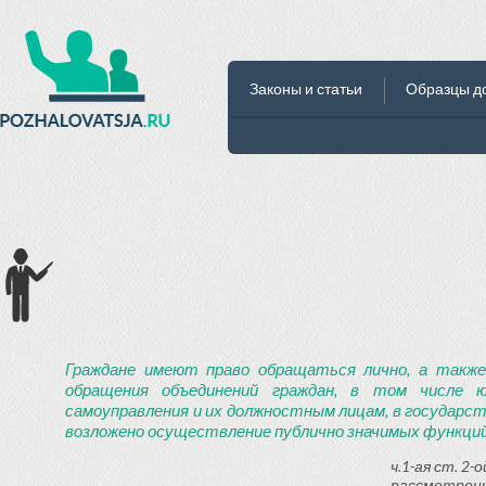
Законы и статьи
Образцы д
Граждане имеют право обращаться лично, а также
обращения объединений граждан, в том числе ю
самоуправления и их должностным лицам, в государст
возложено осуществление публично значимых функций
ч.1-ая ст. 2
рассмотрени