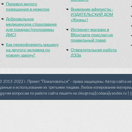
Перевод жилого
помещения в нежилое
Внимание аферисты -
ИЗДАТЕЛЬСКИЙ ДОМ
Добровольное
«Жизнь»!
медицинское страхование
для граждан (программы
Интернет-магазин в
ДМС)
ВКонтакте прислал не
правильный товар
Как переоформить машину
на другого человека по
Отвратительная работа
новому закону?
ДЭЗа
© 2013-2022 г. Проект "Пожаловаться" - права защищены. Автор сайта не
данные и использование их третьими лицами. Любое копирование материал
другим вопросам по работе сайта пишите на cleogroup[собака]yandex.ru |
К