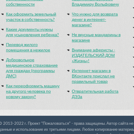
собственности
Владимиру Вольфовичу
Как оформить земельный
Что нужно для возврата
участок в собственность?
денег в интернет-
магазине?
Какие документы нужны
для усыновления ребенка?
Не вкусные мандарины в
магазине
Перевод жилого
помещения в нежилое
Внимание аферисты -
ИЗДАТЕЛЬСКИЙ ДОМ
Добровольное
«Жизнь»!
медицинское страхование
для граждан (программы
Интернет-магазин в
ДМС)
ВКонтакте прислал не
правильный товар
Как переоформить машину
на другого человека по
Отвратительная работа
новому закону?
ДЭЗа
© 2013-2022 г. Проект "Пожаловаться" - права защищены. Автор сайта не
данные и использование их третьими лицами. Любое копирование материал