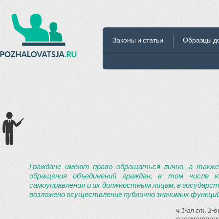
Законы и статьи
Образцы д
Граждане имеют право обращаться лично, а также
обращения объединений граждан, в том числе ю
самоуправления и их должностным лицам, в государст
возложено осуществление публично значимых функций
ч.1-ая ст. 2
рассмотрени