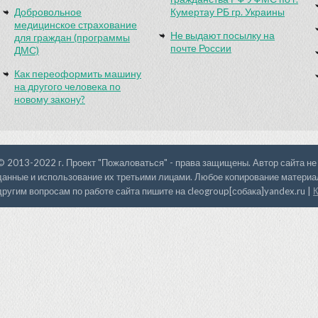
Добровольное
Кумертау РБ гр. Украины
медицинское страхование
Не выдают посылку на
для граждан (программы
почте России
ДМС)
Как переоформить машину
на другого человека по
новому закону?
© 2013-2022 г. Проект "Пожаловаться" - права защищены. Автор сайта не
данные и использование их третьими лицами. Любое копирование материал
другим вопросам по работе сайта пишите на cleogroup[собака]yandex.ru |
К