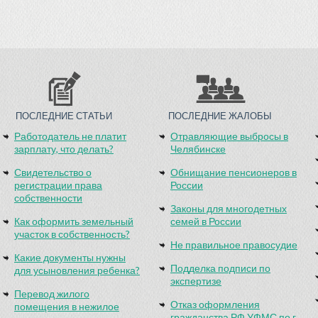
ПОСЛЕДНИЕ СТАТЬИ
ПОСЛЕДНИЕ ЖАЛОБЫ
Работодатель не платит
Отравляющие выбросы в
зарплату, что делать?
Челябинске
Свидетельство о
Обнищание пенсионеров в
регистрации права
России
собственности
Законы для многодетных
Как оформить земельный
семей в России
участок в собственность?
Не правильное правосудие
Какие документы нужны
Подделка подписи по
для усыновления ребенка?
экспертизе
Перевод жилого
Отказ оформления
помещения в нежилое
гражданства РФ УФМС по г.