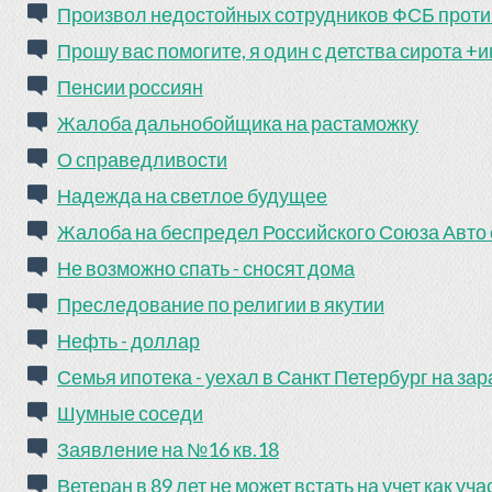
Произвол недостойных сотрудников ФСБ проти
Прошу вас помогите, я один с детства сирота +
Пенсии россиян
Жалоба дальнобойщика на растаможку
О справедливости
Надежда на светлое будущее
Жалоба на беспредел Российского Союза Авто
Не возможно спать - сносят дома
Преследование по религии в якутии
Нефть - доллар
Семья ипотека - уехал в Санкт Петербург на за
Шумные соседи
Заявление на №16 кв.18
Ветеран в 89 лет не может встать на учет как уч