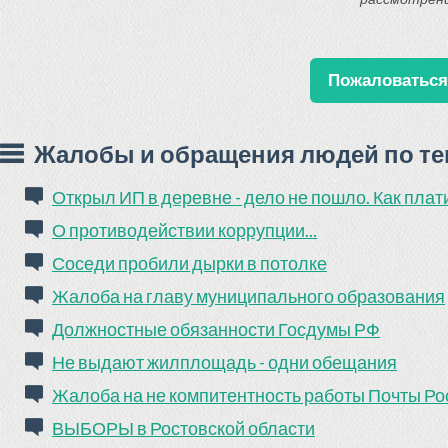
Пожаловаться 
Жалобы и обращения людей по те
Открыл ИП в деревне - дело не пошло. Как плат
О противодействии коррупции...
Соседи пробили дырки в потолке
Жалоба на главу муниципального образования
Должностные обязанности Госдумы РФ
Не выдают жилплощадь - одни обещания
Жалоба на не компитентность работы Почты Ро
ВЫБОРЫ в Ростовской области