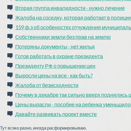
Вторая группа инвалидности - нужно лечение
Жалоба на соседку, которая работает в полици
159 ф.з об особеностях отчуждения муниципал
Собственники земли без прав на землю
Потеряны документы - нет жилья
Готов работать в охране президента
Президенту РФ о повышении цен
Выросли цены на все - как быть?
Жалоба от безисходности
Почему в декабре так сильно вверх поднялись 
Цены вырасли - пособие на ребенка уменьшило
Давайте развивать проект вместе
Тут всяко разно, иногда расформировываю.