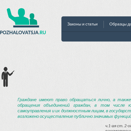
Законы и статьи
Образцы д
Граждане имеют право обращаться лично, а также
обращения объединений граждан, в том числе ю
самоуправления и их должностным лицам, в государст
возложено осуществление публично значимых функций
ч.1-ая ст. 2
рассмотрени