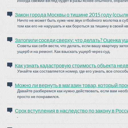
Иногда свежий взгляд будет в разы яснее опытного, обрат
Закон города Москвы о тишине 2015 году (ссылк
Ничто не может быть хуже чем звук отбойного молотка в суб
том как его не нарушать и как бороться за тишину в своей 
Затопили соседи сверху: что делать? Оценка ущ
Советы как себя вести, что делать, если вашу квартиру зат
ущерб и на ремонт. Как взыскать ущерб через суд.
Как узнать кадастровую стоимость объекта нед
Узнайте как составляется номер, где его узнать, все спос
Можно ли вернуть в магазин товар, который про
Давайте разберемся как нужно действовать, если вам необ
просто не понравился.
Срок вступления в наследство по закону в Рос
.