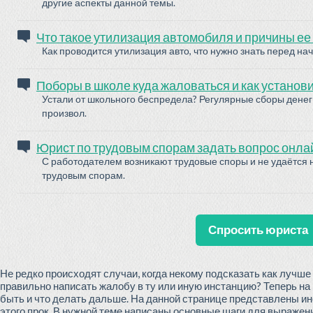
другие аспекты данной темы.
Что такое утилизация автомобиля и причины е
Как проводится утилизация авто, что нужно знать перед на
Поборы в школе куда жаловаться и как установ
Устали от школьного беспредела? Регулярные сборы денег 
произвол.
Юрист по трудовым спорам задать вопрос онла
С работодателем возникают трудовые споры и не удаётся
трудовым спорам.
Спросить юриста
Не редко происходят случаи, когда некому подсказать как лучше
правильно написать жалобу в ту или иную инстанцию? Теперь на
быть и что делать дальше. На данной странице представлены инс
этого прок. В нужной теме написаны основные шаги для выражен