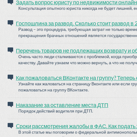
Задать вопрос юристу по недвижимости онлайн
Консультация опытного юриста никогда не будет лишней, 
Госпошлина за развод. Сколько стоит развод в 
Развод – это процедура, требующая затрат не только врем
прекращения брачных отношений является государственно
Перечень товаров не подлежащих возврату и о
Очень часто люди сталкиваются с проблемой, когда приобр
качеству. Давайте узнаем что можно вернуть, а что не получ
Как пожаловаться ВКонтакте на группу? Теперь 
Узнайте как жаловаться на страницу Вконтакте или если гр
пожаловаться на группу ВКонтакте.
Наказание за оставление места ДТП
Порядок действий водителя при ДТП.
Cроки рассмотрения жалобы в ФАС. Как подать
В этой статье мы поговорим о федеральной антимонопольно