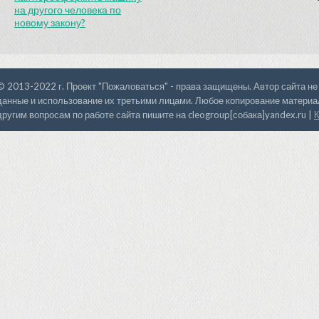
на другого человека по
новому закону?
© 2013-2022 г. Проект "Пожаловаться" - права защищены. Автор сайта не
данные и использование их третьими лицами. Любое копирование материал
другим вопросам по работе сайта пишите на cleogroup[собака]yandex.ru |
К