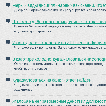
Меры и виды дисциплинарных взысканий, что э
Дисциплинарные взыскания, как регулируется, сроки давн
Что такое добровольное медицинское страхова
Времена бесплатной медицины канули в лета. Для получ
медицинскую страховку.
Узнать долги по налогам по ИНН через официа
Что такое долги по налогам. Зачем физическим лицам узнава
В квартире холодно, куда жаловаться на холод
Оплачиваете коммунальные платежи, а в квартире холодно
чтобы вернуть тепло?
Куда жаловаться на банк? - ответ найден!
Что делать если банк не выполняет обязательства по догов
защищены.
Жалоба на неправомерные действия должностн
Действия должностных лиц нарушили ваши права или абсолю