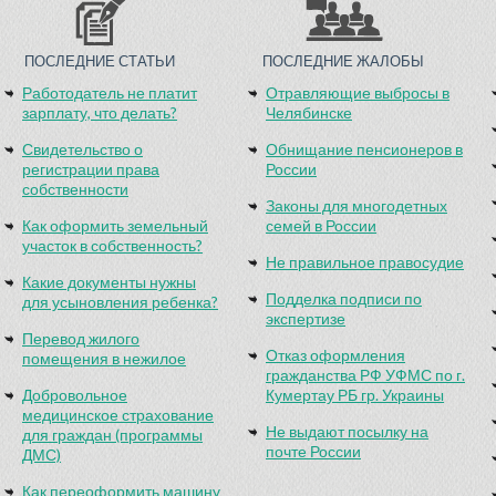
ПОСЛЕДНИЕ СТАТЬИ
ПОСЛЕДНИЕ ЖАЛОБЫ
Работодатель не платит
Отравляющие выбросы в
зарплату, что делать?
Челябинске
Свидетельство о
Обнищание пенсионеров в
регистрации права
России
собственности
Законы для многодетных
Как оформить земельный
семей в России
участок в собственность?
Не правильное правосудие
Какие документы нужны
Подделка подписи по
для усыновления ребенка?
экспертизе
Перевод жилого
Отказ оформления
помещения в нежилое
гражданства РФ УФМС по г.
Добровольное
Кумертау РБ гр. Украины
медицинское страхование
Не выдают посылку на
для граждан (программы
почте России
ДМС)
Как переоформить машину