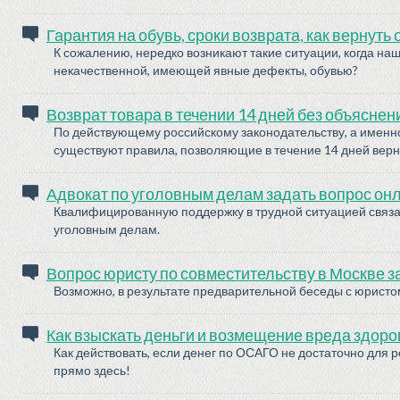
Гарантия на обувь, сроки возврата, как вернуть 
К сожалению, нередко возникают такие ситуации, когда наш
некачественной, имеющей явные дефекты, обувью?
Возврат товара в течении 14 дней без объяснен
По действующему российскому законодательству, а именно 
существуют правила, позволяющие в течение 14 дней верну
Адвокат по уголовным делам задать вопрос он
Квалифицированную поддержку в трудной ситуацией связан
уголовным делам.
Вопрос юристу по совместительству в Москве з
Возможно, в результате предварительной беседы с юристо
Как взыскать деньги и возмещение вреда здоро
Как действовать, если денег по ОСАГО не достаточно для
прямо здесь!