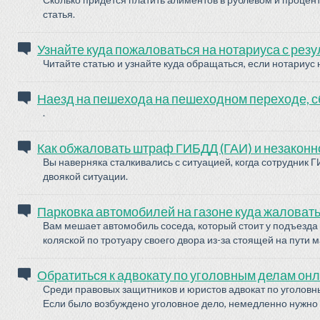
статья.
Узнайте куда пожаловаться на нотариуса с рез
Читайте статью и узнайте куда обращаться, если нотариус
Наезд на пешехода на пешеходном переходе, 
.
Как обжаловать штраф ГИБДД (ГАИ) и незакон
Вы наверняка сталкивались с ситуацией, когда сотрудни
двоякой ситуации.
Парковка автомобилей на газоне куда жаловат
Вам мешает автомобиль соседа, который стоит у подъезда
коляской по тротуару своего двора из-за стоящей на пути
Обратиться к адвокату по уголовным делам онл
Среди правовых защитников и юристов адвокат по уголовны
Если было возбуждено уголовное дело, немедленно нужно