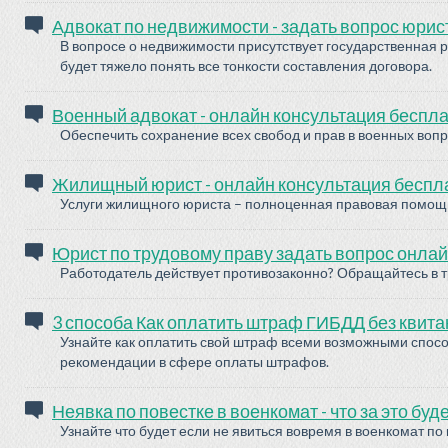
Адвокат по недвижимости - задать вопрос юрис
В вопросе о недвижимости присутствует государственная р
будет тяжело понять все тонкости составления договора.
Военный адвокат - онлайн консультация беспл
Обеспечить сохранение всех свобод и прав в военных воп
Жилищный юрист - онлайн консультация беспл
Услуги жилищного юриста – полноценная правовая помощ
Юрист по трудовому праву задать вопрос онла
Работодатель действует противозаконно? Обращайтесь в т
3 способа Как оплатить штраф ГИБДД без квит
Узнайте как оплатить свой штраф всеми возможными спосо
рекомендации в сфере оплаты штрафов.
Неявка по повестке в военкомат - что за это буд
Узнайте что будет если не явиться вовремя в военкомат по