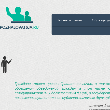
Законы и статьи
Образцы д
Граждане имеют право обращаться лично, а также
обращения объединений граждан, в том числе ю
самоуправления и их должностным лицам, в государст
возложено осуществление публично значимых функций
ч.1-ая ст. 2
рассмотрени