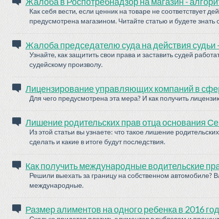
Жалоба в Роспотребнадзор на магазин - алгори
Как себя вести, если ценник на товаре не соответствует де
предусмотрена магазином. Читайте статью и будете знать 
Жалоба председателю суда на действия судьи -
Узнайте, как защитить свои права и заставить судей работа
судейскому произволу.
Лицензирование управляющих компаний в сфер
Для чего предусмотрена эта мера? И как получить лицензи
Лишение родительских прав отца основания С
Из этой статьи вы узнаете: что такое лишение родительских
сделать и какие в итоге будут последствия.
Как получить международные водительские пра
Решили выехать за границу на собственном автомобиле? 
международные.
Размер алиментов на одного ребенка в 2016 го
Сколько придется платить алиментов в рублевом и процентн