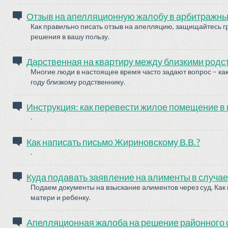
Отзыв на апелляционную жалобу в арбитражный
Как правильно писать отзыв на апелляцию, защищайтесь гр
решения в вашу пользу.
Дарственная на квартиру между близкими родст
Многие люди в настоящее время часто задают вопрос – как
году близкому родственнику.
Инструкция: как перевести жилое помещение в
.
Как написать письмо Жириновскому В.В.?
.
Куда подавать заявление на алименты в случае
Подаем документы на взыскание алиментов через суд. Как
матери и ребенку.
Апелляционная жалоба на решение районного с