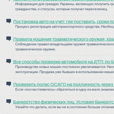
Информация для граждан Украины, желающих получить гр
гражданства, о статусах, которые получат переселенец.
Постановка авто на учет: где поставить, сроки
Процесс регистрации автотранспортного средства. Необхо
Правила ношения травматического оружия, хра
Соблюдение правил владельцами оружия травматического де
травматическое оружие.
Все способы проверки автомобиля на ДТП: по баз
Производство новых машин постоянно увеличивается. Несм
эксплуатации. Продажа уже бывших в использовании маш
Проверить полис ОСАГО на подлинность через
Если «посчастливилось» обратиться в одну из мало знаком
Банкротство физических лиц. Условия банкротс
Узнайте что делать, если вы не в состоянии больше оплачи