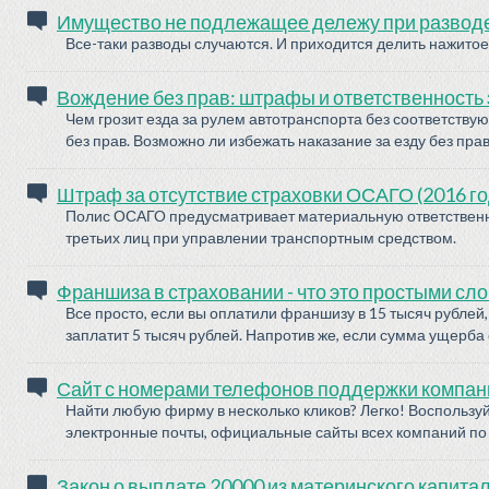
Имущество не подлежащее дележу при развод
Все-таки разводы случаются. И приходится делить нажитое.
Вождение без прав: штрафы и ответственность 
Чем грозит езда за рулем автотранспорта без соответству
без прав. Возможно ли избежать наказание за езду без прав
Штраф за отсутствие страховки ОСАГО (2016 го
Полис ОСАГО предусматривает материальную ответственн
третьих лиц при управлении транспортным средством.
Франшиза в страховании - что это простыми сл
Все просто, если вы оплатили франшизу в 15 тысяч рублей,
заплатит 5 тысяч рублей. Напротив же, если сумма ущерба 
Сайт с номерами телефонов поддержки компани
Найти любую фирму в несколько кликов? Легко! Воспользу
электронные почты, официальные сайты всех компаний по 
Закон о выплате 20000 из материнского капитал