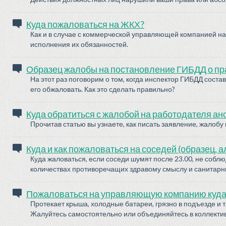
Куда пожаловаться на ЖКХ?
Как и в случае с коммерческой управляющей компанией на
исполнения их обязанностей.
Образец жалобы на постановление ГИБДД о пра
На этот раз поговорим о том, когда инспектор ГИБДД сос
его обжаловать. Как это сделать правильно?
Куда обратиться с жалобой на работодателя ан
Прочитав статью вы узнаете, как писать заявление, жалобу 
Куда и как пожаловаться на соседей (образец, 
Куда жаловаться, если соседи шумят после 23.00, не соблю
количествах противоречащих здравому смыслу и санитарн
Пожаловаться на управляющую компанию куда 
Протекает крыша, холодные батареи, грязно в подъезде и 
Жалуйтесь самостоятельно или объединяйтесь в коллектив