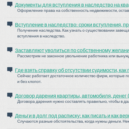
Документы для вступления в наследство на квар
Оформление права на собственность недвижимости, остав
Вступление в наследство: сроки вступления, пр
Получение наследства. Как узнать о существовании завещ
вступления в наследство.
Заставляют уволиться по собственному желанию
Рассмотрим не законное увольнение работника или вынужд
Где взять справку об отсутствии судимости, как
Сейчас работает достаточное количество фирм, которые п
и без хлопот.
Договор дарения квартиры, автомобиля, денег 
Договора дарения нужно составлять правильно, чтобы в да
Деньги в долг под расписку: как писать и как ве
Случаются разные обстоятельства, когда нужны деньги. Нек