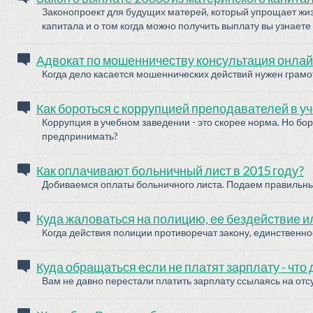
Законопроект для будущих матерей, который упрощает жи
капитала и о том когда можно получить выплату вы узнаете 
Адвокат по мошенничеству консультация онлай
Когда дело касается мошеннических действий нужен грамо
Как бороться с коррупцией преподавателей в у
Коррупция в учебном заведении - это скорее норма. Но бор
предпринимать?
Как оплачивают больничный лист в 2015 году?
Добиваемся оплаты больничного листа. Подаем правильные
Куда жаловаться на полицию, ее бездействие 
Когда действия полиции противоречат закону, единственное
Куда обращаться если не платят зарплату - что 
Вам не давно перестали платить зарплату ссылаясь на отс