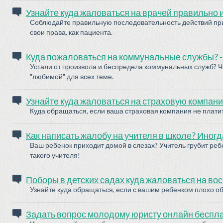
Узнайте куда жаловаться на врачей правильно и
Соблюдайте правильную последовательность действий при
свои права, как пациента.
Куда пожаловаться на коммунальные службы? - у
Устали от произвола и беспредела коммунальных служб? Ч
"любимой" для всех теме.
Узнайте куда жаловаться на страховую компан
Куда обращаться, если ваша страховая компания не плати
Как написать жалобу на учителя в школе? Иног
Ваш ребенок приходит домой в слезах? Учитель грубит реб
такого учителя!
Поборы в детских садах куда жаловаться на в
Узнайте куда обращаться, если с вашим ребенком плохо 
Задать вопрос молодому юристу онлайн беспл