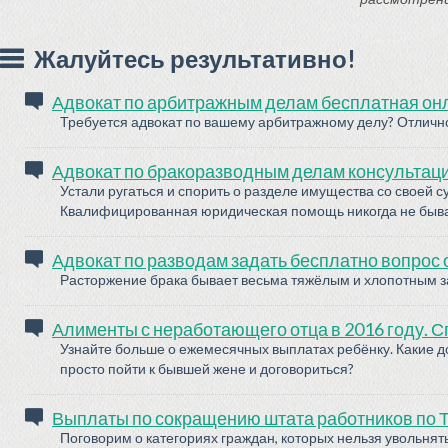
Жалуйтесь результативно!
Адвокат по арбитражным делам бесплатная он
Требуется адвокат по вашему арбитражному делу? Отлично
Адвокат по бракоразводным делам консультац
Устали ругаться и спорить о разделе имущества со своей
Квалифицированная юридическая помощь никогда не быв
Адвокат по разводам задать бесплатно вопрос
Расторжение брака бывает весьма тяжёлым и хлопотным з
Алименты с неработающего отца в 2016 году. С
Узнайте больше о ежемесячных выплатах ребёнку. Какие д
просто пойти к бывшей жене и договориться?
Выплаты по сокращению штата работников по Т
Поговорим о категориях граждан, которых нельзя увольня